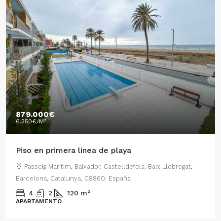
879.000€
6.350€
/M²
Piso en primera linea de playa
Passeig Marítim, Baixador, Castelldefels, Baix Llobregat,
Barcelona, Catalunya, 08860, España
4
2
120
m²
APARTAMENTO