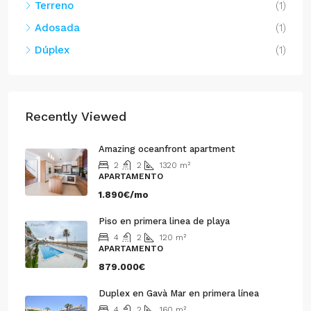
Terreno
(1)
Adosada
(1)
Dúplex
(1)
Recently Viewed
Amazing oceanfront apartment
2
2
1320
m²
APARTAMENTO
1.890€/mo
Piso en primera linea de playa
4
2
120
m²
APARTAMENTO
879.000€
Duplex en Gavà Mar en primera línea
4
2
160
m²